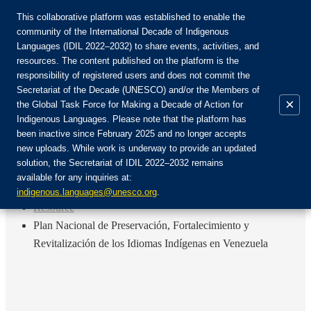
This collaborative platform was established to enable the
community of the International Decade of Indigenous
Languages (IDIL 2022–2032) to share events, activities, and
Únete a la comunidad:
resources. The content published on the platform is the
responsibility of registered users and does not commit the
Secretariat of the Decade (UNESCO) and/or the Members of
×
the Global Task Force for Making a Decade of Action for
Indigenous Languages. Please note that the platform has
ES
been inactive since February 2025 and no longer accepts
EN
new uploads. While work is underway to provide an updated
Login
solution, the Secretariat of IDIL 2022–2032 remains
FR
available for any inquiries at:
RU
Inicio
indigenous.languages@unesco.org
.
Resource
Plan Nacional de Preservación, Fortalecimiento y
Revitalización de los Idiomas Indígenas en Venezuela