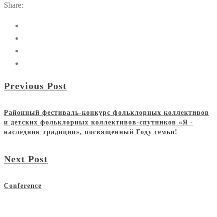
Share:
Previous Post
Районный фестиваль-конкурс фольклорных коллективов
и детских фольклорных коллективов-спутников «Я -
наследник традиции», посвященный Году семьи!
Next Post
Conference