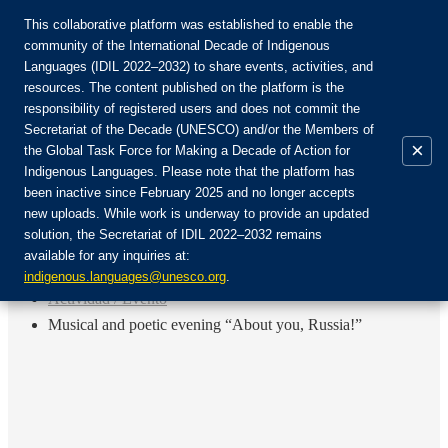
This collaborative platform was established to enable the
community of the International Decade of Indigenous
Languages (IDIL 2022–2032) to share events, activities, and
Únete a la comunidad:
resources. The content published on the platform is the
responsibility of registered users and does not commit the
Secretariat of the Decade (UNESCO) and/or the Members of
×
the Global Task Force for Making a Decade of Action for
Indigenous Languages. Please note that the platform has
ES
been inactive since February 2025 and no longer accepts
EN
new uploads. While work is underway to provide an updated
Login
solution, the Secretariat of IDIL 2022–2032 remains
FR
available for any inquiries at:
RU
Inicio
indigenous.languages@unesco.org
.
Actividad / Evento
Musical and poetic evening “About you, Russia!”