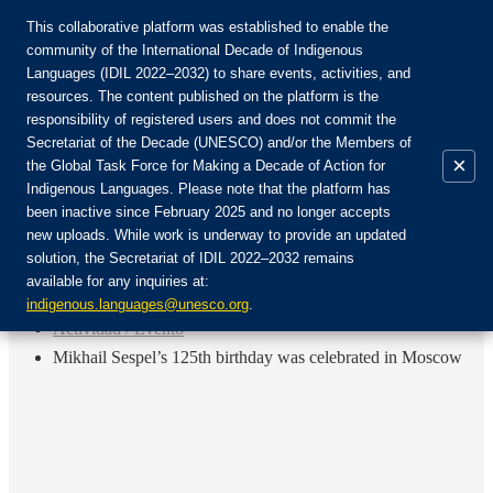
This collaborative platform was established to enable the
community of the International Decade of Indigenous
Languages (IDIL 2022–2032) to share events, activities, and
Únete a la comunidad:
resources. The content published on the platform is the
responsibility of registered users and does not commit the
Secretariat of the Decade (UNESCO) and/or the Members of
×
the Global Task Force for Making a Decade of Action for
Indigenous Languages. Please note that the platform has
ES
been inactive since February 2025 and no longer accepts
EN
new uploads. While work is underway to provide an updated
Login
solution, the Secretariat of IDIL 2022–2032 remains
FR
available for any inquiries at:
RU
Inicio
indigenous.languages@unesco.org
.
Actividad / Evento
Mikhail Sespel’s 125th birthday was celebrated in Moscow