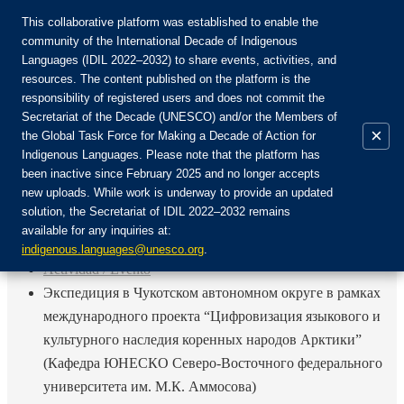
This collaborative platform was established to enable the
community of the International Decade of Indigenous
Languages (IDIL 2022–2032) to share events, activities, and
Únete a la comunidad:
resources. The content published on the platform is the
responsibility of registered users and does not commit the
Secretariat of the Decade (UNESCO) and/or the Members of
×
the Global Task Force for Making a Decade of Action for
Indigenous Languages. Please note that the platform has
ES
been inactive since February 2025 and no longer accepts
EN
new uploads. While work is underway to provide an updated
Login
solution, the Secretariat of IDIL 2022–2032 remains
FR
available for any inquiries at:
RU
Inicio
indigenous.languages@unesco.org
.
Actividad / Evento
Экспедиция в Чукотском автономном округе в рамках
международного проекта “Цифровизация языкового и
культурного наследия коренных народов Арктики”
(Кафедра ЮНЕСКО Северо-Восточного федерального
университета им. М.К. Аммосова)