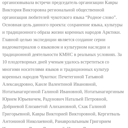
организовывала встречи председатель организации Кавры
Виктория Викторовна региональной общественной
организация любителей чукотского языка “Родное слово”.
Основная цель данного проекта: сохранение языка, культуры
и традиционного образа жизни коренных народов Арктики.
Главной целью экспедиции является создание серии
видеоматериалов o языковом и культурном наследии и
традиционной деятельности КМНС в реальных условиях. За
10 плодотворных дней ученым удалось встретиться со
многими носителями языков и традиционных культур
коренных народов Чукотки: Печетегиной Татьяной
Александровно, Канле Валентиной Ивановной,
Нотатынагиргиной Галиной Ивановной, Нотатынагиргиным
Юрием Юрьевичем, Радунович Натальей Петровной,
Добриевой Елизаветой Алихановной, Схак Галиной
Григорьевной, Кавры Викторией Викторовной, Кергитваль
Антониной Николаевной, Ранаврольтыным Григорием