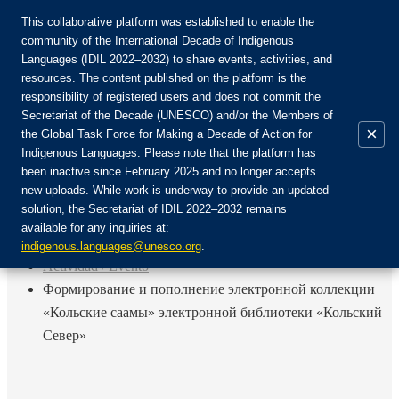
This collaborative platform was established to enable the
community of the International Decade of Indigenous
Languages (IDIL 2022–2032) to share events, activities, and
Únete a la comunidad:
resources. The content published on the platform is the
responsibility of registered users and does not commit the
Secretariat of the Decade (UNESCO) and/or the Members of
×
the Global Task Force for Making a Decade of Action for
Indigenous Languages. Please note that the platform has
ES
been inactive since February 2025 and no longer accepts
EN
new uploads. While work is underway to provide an updated
Login
solution, the Secretariat of IDIL 2022–2032 remains
FR
available for any inquiries at:
RU
Inicio
indigenous.languages@unesco.org
.
Actividad / Evento
Формирование и пополнение электронной коллекции
«Кольские саамы» электронной библиотеки «Кольский
Север»