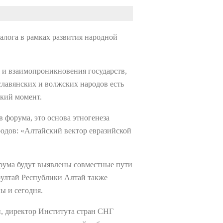
алога в рамках развития народной
 и взаимопроникновения государств,
славянских и волжских народов есть
ский момент.
 форума, это основа этногенеза
родов: «Алтайский вектор евразийской
орума будут выявлены совместные пути
рултай Республики Алтай также
ы и сегодня.
и, директор Института стран СНГ