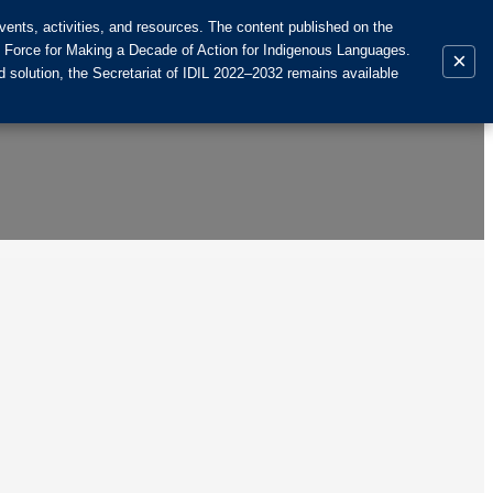
ents, activities, and resources. The content published on the
k Force for Making a Decade of Action for Indigenous Languages.
×
 solution, the Secretariat of IDIL 2022–2032 remains available