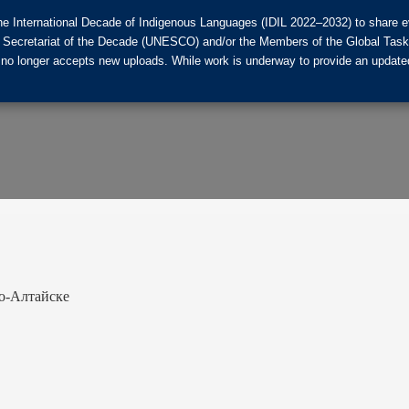
he International Decade of Indigenous Languages (IDIL 2022–2032) to share ev
the Secretariat of the Decade (UNESCO) and/or the Members of the Global Tas
 no longer accepts new uploads. While work is underway to provide an updated
о-Алтайске