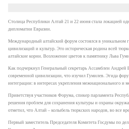
Столица Республики Алтай 21 и 22 июня стала локацией од
дипломатии Евразии.
Международный алтайский форум состоялся в уникальном ге
цивилизаций и культур. Это историческая родина всей тюрк
алтайские корни. Возложение цветов к памятнику Льва Гум
Как подчеркнул Генеральный секретарь Ассамблеи Андрей Бе
современной цивилизации, что изучил Гумилев. Эгида форум
интеграции: в интересах укрепления межнационального и м
Приветствуя участников Форума, спикер парламента Респуб
решения проблем для сохранения культуры и охраны окружа
отметил, что Алтай – колыбель тюркских народов, во все в
Первый заместитель Председателя Комитета Госдумы по дел