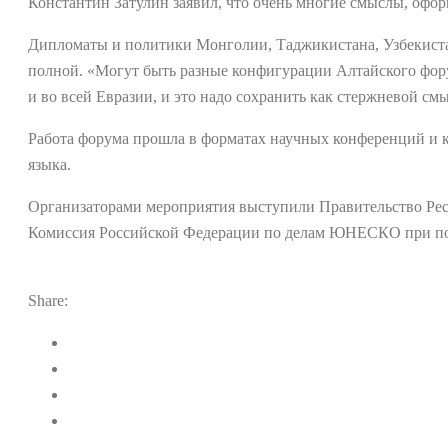
Константин Затулин заявил, что очень многие смыслы, офо
Дипломаты и политики Монголии, Таджикистана, Узбекистан
полной. «Могут быть разные конфигурации Алтайского форум
и во всей Евразии, и это надо сохранить как стержневой см
Работа форума прошла в форматах научных конференций и кр
языка.
Организаторами мероприятия выступили Правительство Рес
Комиссия Российской Федерации по делам ЮНЕСКО при по
Share: