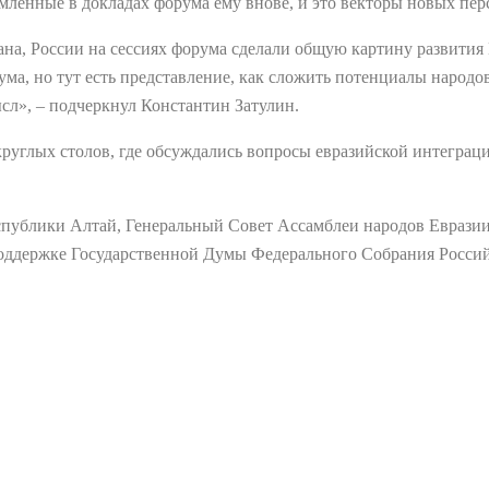
рмленные в докладах форума ему внове, и это векторы новых пе
а, России на сессиях форума сделали общую картину развития
а, но тут есть представление, как сложить потенциалы народо
ысл», – подчеркнул Константин Затулин.
углых столов, где обсуждались вопросы евразийской интеграци
публики Алтай, Генеральный Совет Ассамблеи народов Евразии
ддержке Государственной Думы Федерального Собрания Россий