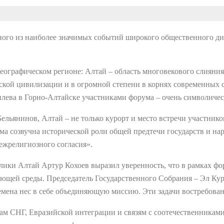
ного из наиболее значимых событий широкого общественного ди
ографическом регионе: Алтай – область многовекового слияния
ской цивилизации и в огромной степени в корнях современных 
илева в Горно-Алтайске участниками форума – очень символиче
льянинов, Алтай – не только курорт и место встречи участников
а созвучна исторической роли общей предтечи государств и на
ежрелигиозного согласия».
лики Алтай Артур Кохоев выразил уверенность, что в рамках ф
ющей среды. Председатель Государственного Собрания – Эл Ку
ремена нес в себе объединяющую миссию. Эти задачи востребован
ам СНГ, Евразийской интеграции и связям с соотечественникам