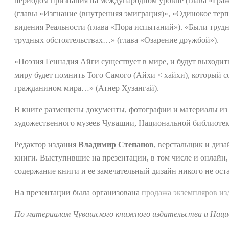
периодом признания на международном уровне (глава «Граж
(главы «Изгнание (внутренняя эмиграция)», «Одинокое терпе
видения Реальности (глава «Пора испытаний»). «Были трудн
трудных обстоятельствах…» (глава «Озарение дружбой»).
«Поэзия Геннадия Айги существует в мире, и будут выходить
миру будет помнить Того Самого (Айхи ˂ хайхи), который с
гражданином мира…» (Атнер Хузангай).
В книге размещены документы, фотографии и материалы из 
художественного музеев Чувашии, Национальной библиоте
Редактор издания
Владимир Степанов
, верстальщик и диз
книги. Выступившие на презентации, в том числе и онлайн, 
содержание книги и ее замечательный дизайн никого не ос
На презентации была организована
продажа экземпляров из
По материалам Чувашского книжного издательства и Наци