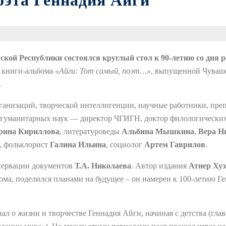
эта Геннадия Айги
шской Республики состоялся круглый стол к 90-летию со дня
я книги-альбома
«Айги: Тот самый, поэт…»
, выпущенной Чуваш
.
анизаций, творческой интеллигенции, научные работники, препо
 гуманитарных наук — директор ЧГИГН, доктор филологически
рина Кириллова
, литературоведы
Альбина Мышкина
,
Вера Н
, фольклорист
Галина Ильина
, социолог
Артем Гаврилов
.
нсервации документов
Т.А. Николаева
. Автор издания
Атнер Хуз
бома, поделился планами на будущее – он намерен к 100-летию 
 о жизни и творчестве Геннадия Айги, начиная с детства (глав