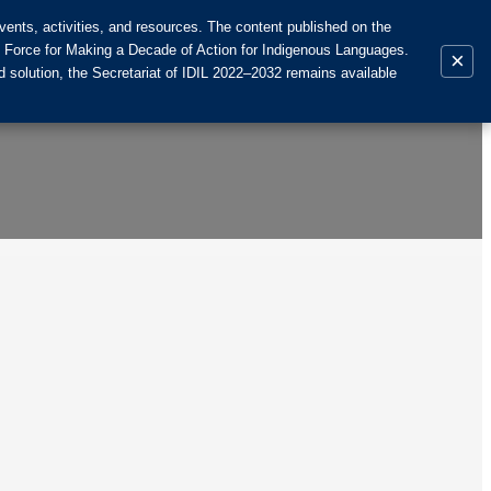
ents, activities, and resources. The content published on the
k Force for Making a Decade of Action for Indigenous Languages.
×
 solution, the Secretariat of IDIL 2022–2032 remains available