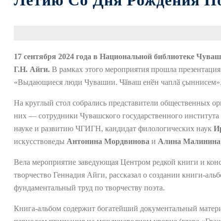
Летию Со Дня Рождения По
17 сентября 2024 года в Национальной библиотеке Чува
Г.Н. Айги.
В рамках этого мероприятия прошла презентаци
«Выдающиеся люди Чувашии. Чӑваш енӗн чаплӑ ҫыннисем»
На круглый стол собрались представители общественных орг
них — сотрудники Чувашского государственного института
науке и развитию ЧГИГН, кандидат филологических наук
И
искусствоведы
Антонина Мордвинова
и
Алина Малинина
Вела мероприятие заведующая Центром редкой книги и ко
творчество Геннадия Айги, рассказал о создании книги-аль
фундаментальный труд по творчеству поэта.
Книга-альбом содержит богатейший документальный материал