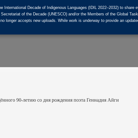
he International Decade of Indigenous Languages (IDIL 2022–2032) to share ev
the Secretariat of the Decade (UNESCO) and/or the Members of the Global Tas
 no longer accepts new uploads. While work is underway to provide an updated
ённого 90-летию со дня рождения поэта Геннадия Айги