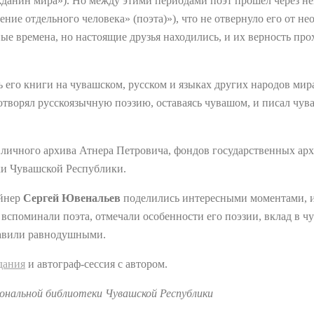
данин мира»). Но между этими периодами поэт прошел через неп
ние отдельного человека» (поэта)»), что не отвернуло его от н
ые времена, но настоящие друзья находились, и их верность про
 его книги на чувашском, русском и языках других народов мир
отворял русскоязычную поэзию, оставаясь чувашом, и писал чув
личного архива Атнера Петровича, фондов государственных арх
ки Чувашской Республики.
айнер
Сергей Ювенальев
поделились интересными моментами, и
вспоминали поэта, отмечали особенности его поэзии, вклад в ч
тавили равнодушными.
дания
и автограф-сессия с автором.
ональной библиотеки Чувашской Республики