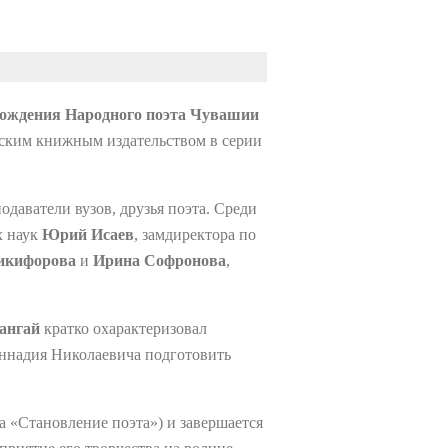
 рождения Народного поэта Чувашии
ским книжным издательством в серии
даватели вузов, друзья поэта. Среди
х наук
Юрий Исаев
, замдиректора по
икифорова
и
Ирина Софронова
,
ангай
кратко охарактеризовал
Геннадия Николаевича подготовить
а «Становление поэта») и завершается