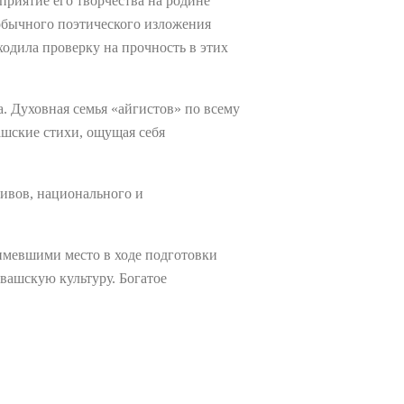
риятие его творчества на родине
еобычного поэтического изложения
ходила проверку на прочность в этих
а. Духовная семья «айгистов» по всему
ашские стихи, ощущая себя
ивов, национального и
мевшими место в ходе подготовки
увашскую культуру. Богатое