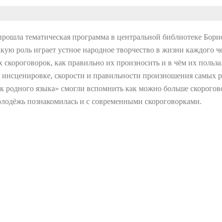
рошла тематическая программа в центральной библиотеке Борис
кую роль играет устное народное творчество в жизни каждого че
х скороговорок, как правильно их произносить и в чём их польза
 инсценировке, скорости и правильности произношения самых р
ток родного языка» смогли вспомнить как можно больше скорого
олодёжь познакомилась и с современными скороговорками.