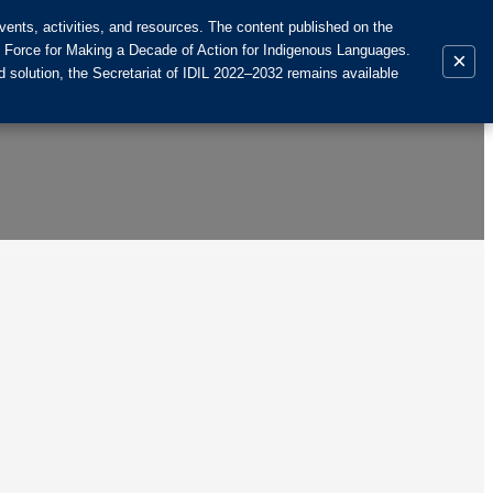
ents, activities, and resources. The content published on the
k Force for Making a Decade of Action for Indigenous Languages.
×
 solution, the Secretariat of IDIL 2022–2032 remains available