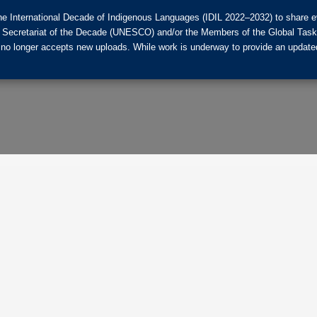
he International Decade of Indigenous Languages (IDIL 2022–2032) to share ev
the Secretariat of the Decade (UNESCO) and/or the Members of the Global Tas
 no longer accepts new uploads. While work is underway to provide an updated