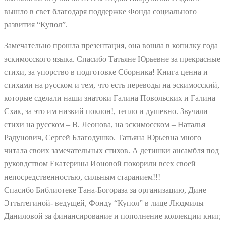
вышло в свет благодаря поддержке Фонда социального
развития “Купол”.
Замечательно прошла презентация, она вошла в копилку года
эскимосского языка. Спасибо Татьяне Юрьевне за прекрасные
стихи, за упорство в подготовке Сборника! Книга ценна и
стихами на русском и тем, что есть переводы на эскимосский,
которые сделали наши знатоки Галина Повольских и Галина
Схак, за это им низкий поклон!, тепло и душевно. Звучали
стихи на русском – В. Леонова, на эскимосском – Наталья
Радунович, Сергей Благодушко. Татьяна Юрьевна много
читала своих замечательных стихов. А детишки ансамбля под
руковдством Екатерины Ионовой покорили всех своей
непосредственностью, сильным старанием!!!
Спасибо Библиотеке Тана-Богораза за организацию, Дине
Эттытегиной- ведущей, Фонду “Купол” в лице Людмилы
Даниловой за финансирование и пополнение коллекции книг,