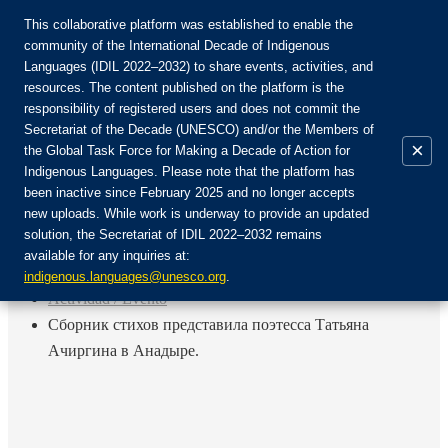
This collaborative platform was established to enable the
community of the International Decade of Indigenous
Languages (IDIL 2022–2032) to share events, activities, and
Únete a la comunidad:
resources. The content published on the platform is the
responsibility of registered users and does not commit the
Secretariat of the Decade (UNESCO) and/or the Members of
×
the Global Task Force for Making a Decade of Action for
Indigenous Languages. Please note that the platform has
ES
been inactive since February 2025 and no longer accepts
EN
new uploads. While work is underway to provide an updated
Login
solution, the Secretariat of IDIL 2022–2032 remains
FR
available for any inquiries at:
RU
Inicio
indigenous.languages@unesco.org
.
Actividad / Evento
Сборник стихов представила поэтесса Татьяна
Ачиргина в Анадыре.