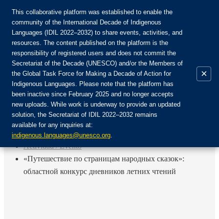
This collaborative platform was established to enable the
community of the International Decade of Indigenous
Languages (IDIL 2022–2032) to share events, activities, and
Únete a la comunidad:
resources. The content published on the platform is the
responsibility of registered users and does not commit the
Secretariat of the Decade (UNESCO) and/or the Members of
×
the Global Task Force for Making a Decade of Action for
Indigenous Languages. Please note that the platform has
ES
been inactive since February 2025 and no longer accepts
EN
new uploads. While work is underway to provide an updated
Login
solution, the Secretariat of IDIL 2022–2032 remains
FR
available for any inquiries at:
RU
Inicio
indigenous.languages@unesco.org
.
Actividad / Evento
«Путешествие по страницам народных сказок»:
областной конкурс дневников летних чтений