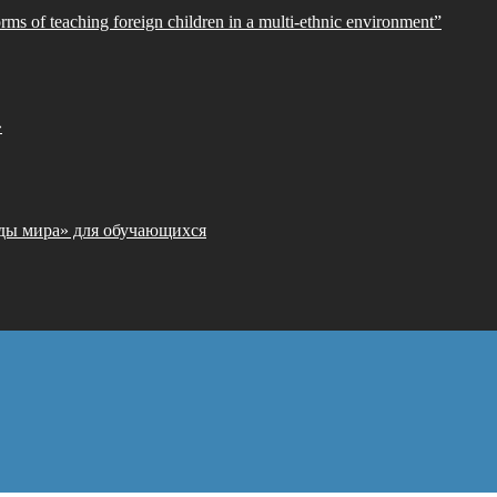
orms of teaching foreign children in a multi-ethnic environment”
»
ды мира» для обучающихся