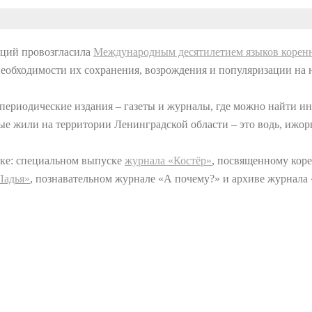
аций провозгласила
Международным десятилетием языков корен
необходимости их сохранения, возрождения и популяризации н
о периодические издания – газеты и журналы, где можно найти 
е жили на территории Ленинградской области – это водь, ижор
вке: специальном выпуске
журнала «Костёр»
, посвященному кор
Ладья»
, познавательном журнале «А почему?» и архиве журнала 