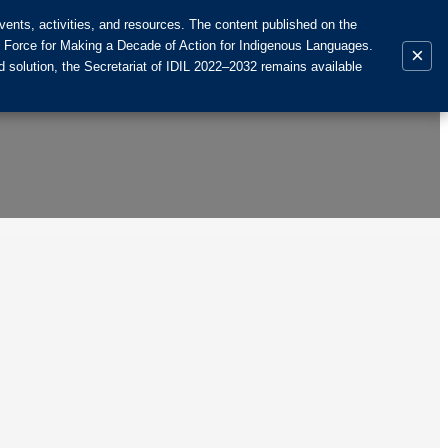
ents, activities, and resources. The content published on the
k Force for Making a Decade of Action for Indigenous Languages.
×
 solution, the Secretariat of IDIL 2022–2032 remains available