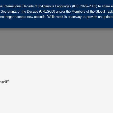
he International Decade of Indigenous Languages (IDIL 2022–2032) to share ev
the Secretariat of the Decade (UNESCO) and/or the Members of the Global Tas
 no longer accepts new uploads. While work is underway to provide an updated
юдей”