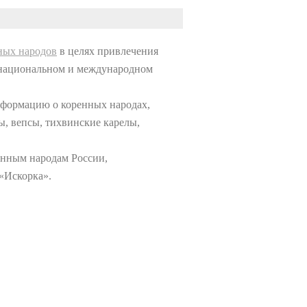
ных народов
в целях привлечения
а национальном и международном
информацию о коренных народах,
ы, вепсы, тихвинские карелы,
енным народам России,
«Искорка».