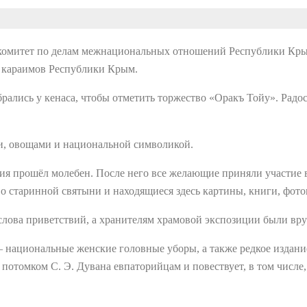
комитет по делам межнациональных отношений Республики Кры
 караимов Республики Крым.
лись у кенаса, чтобы отметить торжество «Оракъ Тойу». Радос
и, овощами и национальной символикой.
ия прошёл молебен. После него все желающие приняли участие 
о старинной святыни и находящиеся здесь картины, книги, фотог
слова приветствий, а хранителям храмовой экспозиции были вр
 национальные женские головные уборы, а также редкое издани
 потомком С. Э. Дувана евпаторийцам и повествует, в том числ