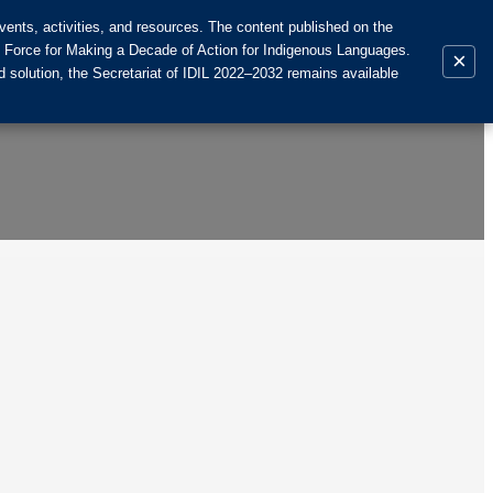
ents, activities, and resources. The content published on the
k Force for Making a Decade of Action for Indigenous Languages.
×
 solution, the Secretariat of IDIL 2022–2032 remains available