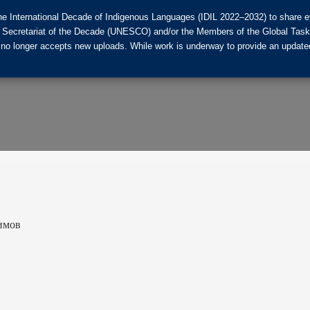
he International Decade of Indigenous Languages (IDIL 2022–2032) to share ev
the Secretariat of the Decade (UNESCO) and/or the Members of the Global Tas
 no longer accepts new uploads. While work is underway to provide an updated
имов