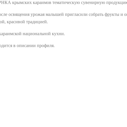
 РНКА крымских караимов тематическую сувенирную продукци
осле освящения урожая малышей пригласили собрать фрукты и 
ной, красивой традицией.
 караимской национальной кухни.
одится в описании профиля.