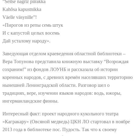
”Seitse nagriz piirakka
Kahõsa kapustnikka
Väelle väsynille”!
«Пирогов из репы семь штук
И с капустой целых восемь
Дай усталому народу».
Заведующая отделом краеведения областной библиотеки –
Вера Топунова представила книжную выставку “Возрождая
сохраним!” из фондов ЛОУНБ и рассказала об истории
коренных народов, с древних времён населявших территорию
нынешней Ленинградской области. Разговор шел о
традициях, вере, изучении языков народов: водь, ижоры,
ингерманландские финны.
Интересный факт: проект народного кукольного театра
«Кагракару» (Овсяной медведь) ЦКН ЛО стартовал в ноябре
2013 года в библиотеке пос. Пудость. Так что к своему