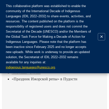
This collaborative platform was established to enable the
community of the International Decade of Indigenous
Languages (IDIL 2022–2032) to share events, activities, and
Únete a la comunidad:
resources. The content published on the platform is the
responsibility of registered users and does not commit the
Secretariat of the Decade (UNESCO) and/or the Members of
×
the Global Task Force for Making a Decade of Action for
Indigenous Languages. Please note that the platform has
ES
been inactive since February 2025 and no longer accepts
EN
new uploads. While work is underway to provide an updated
Login
solution, the Secretariat of IDIL 2022–2032 remains
FR
available for any inquiries at:
RU
Inicio
indigenous.languages@unesco.org
.
Actividad / Evento
«Праздник Ижорской репы» в Пудости