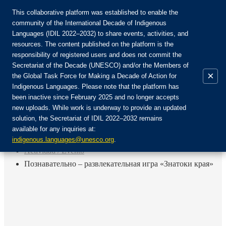
This collaborative platform was established to enable the
community of the International Decade of Indigenous
Languages (IDIL 2022–2032) to share events, activities, and
Únete a la comunidad:
resources. The content published on the platform is the
responsibility of registered users and does not commit the
Secretariat of the Decade (UNESCO) and/or the Members of
×
the Global Task Force for Making a Decade of Action for
Indigenous Languages. Please note that the platform has
ES
been inactive since February 2025 and no longer accepts
EN
new uploads. While work is underway to provide an updated
Login
solution, the Secretariat of IDIL 2022–2032 remains
FR
available for any inquiries at:
RU
Inicio
indigenous.languages@unesco.org
.
Actividad / Evento
Познавательно – развлекательная игра «Знатоки края»