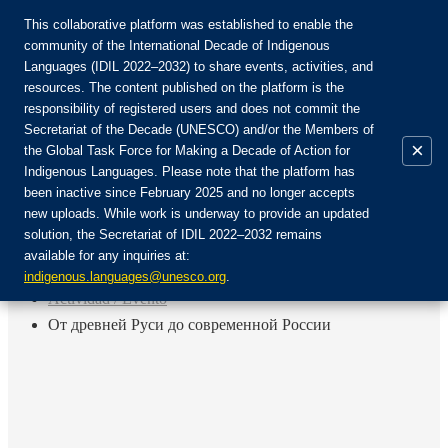
This collaborative platform was established to enable the
community of the International Decade of Indigenous
Languages (IDIL 2022–2032) to share events, activities, and
Únete a la comunidad:
resources. The content published on the platform is the
responsibility of registered users and does not commit the
Secretariat of the Decade (UNESCO) and/or the Members of
×
the Global Task Force for Making a Decade of Action for
Indigenous Languages. Please note that the platform has
ES
been inactive since February 2025 and no longer accepts
EN
new uploads. While work is underway to provide an updated
Login
solution, the Secretariat of IDIL 2022–2032 remains
FR
available for any inquiries at:
RU
Inicio
indigenous.languages@unesco.org
.
Actividad / Evento
От древней Руси до современной России