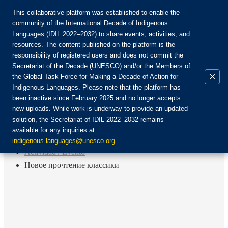
This collaborative platform was established to enable the
community of the International Decade of Indigenous
Languages (IDIL 2022–2032) to share events, activities, and
Únete a la comunidad:
resources. The content published on the platform is the
responsibility of registered users and does not commit the
Secretariat of the Decade (UNESCO) and/or the Members of
×
the Global Task Force for Making a Decade of Action for
Indigenous Languages. Please note that the platform has
ES
been inactive since February 2025 and no longer accepts
EN
new uploads. While work is underway to provide an updated
Login
solution, the Secretariat of IDIL 2022–2032 remains
FR
available for any inquiries at:
RU
Inicio
indigenous.languages@unesco.org
.
Actividad / Evento
Новое прочтение классики