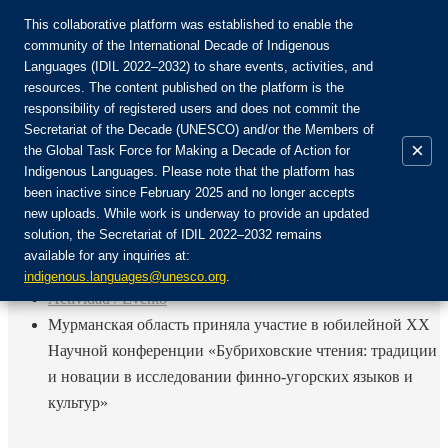
This collaborative platform was established to enable the
community of the International Decade of Indigenous
Languages (IDIL 2022–2032) to share events, activities, and
Únete a la comunidad:
resources. The content published on the platform is the
responsibility of registered users and does not commit the
Secretariat of the Decade (UNESCO) and/or the Members of
×
the Global Task Force for Making a Decade of Action for
Indigenous Languages. Please note that the platform has
ES
been inactive since February 2025 and no longer accepts
EN
new uploads. While work is underway to provide an updated
Login
solution, the Secretariat of IDIL 2022–2032 remains
FR
available for any inquiries at:
RU
Inicio
indigenous.languages@unesco.org
.
Actividad / Evento
Мурманская область приняла участие в юбилейной XX
Научной конференции «Бубриховские чтения: традиции
и новации в исследовании финно-угорских языков и
культур»