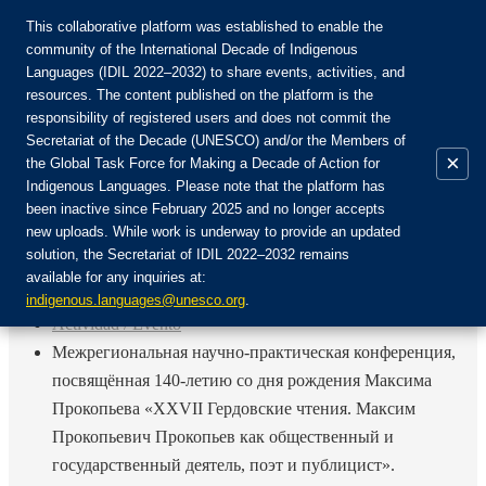
This collaborative platform was established to enable the
community of the International Decade of Indigenous
Languages (IDIL 2022–2032) to share events, activities, and
Únete a la comunidad:
resources. The content published on the platform is the
responsibility of registered users and does not commit the
Secretariat of the Decade (UNESCO) and/or the Members of
×
the Global Task Force for Making a Decade of Action for
Indigenous Languages. Please note that the platform has
ES
been inactive since February 2025 and no longer accepts
EN
new uploads. While work is underway to provide an updated
Login
solution, the Secretariat of IDIL 2022–2032 remains
FR
available for any inquiries at:
RU
Inicio
indigenous.languages@unesco.org
.
Actividad / Evento
Межрегиональная научно-практическая конференция,
посвящённая 140-летию со дня рождения Максима
Прокопьева «XXVII Гердовские чтения. Максим
Прокопьевич Прокопьев как общественный и
государственный деятель, поэт и публицист».