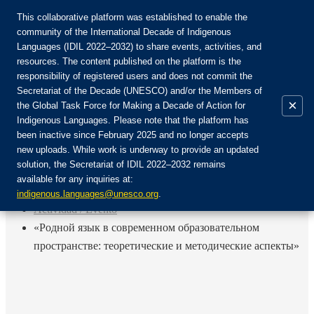
This collaborative platform was established to enable the
community of the International Decade of Indigenous
Languages (IDIL 2022–2032) to share events, activities, and
Únete a la comunidad:
resources. The content published on the platform is the
responsibility of registered users and does not commit the
Secretariat of the Decade (UNESCO) and/or the Members of
×
the Global Task Force for Making a Decade of Action for
Indigenous Languages. Please note that the platform has
ES
been inactive since February 2025 and no longer accepts
EN
new uploads. While work is underway to provide an updated
Login
solution, the Secretariat of IDIL 2022–2032 remains
FR
available for any inquiries at:
RU
Inicio
indigenous.languages@unesco.org
.
Actividad / Evento
«Родной язык в современном образовательном
пространстве: теоретические и методические аспекты»