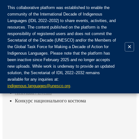
This collaborative platform was established to enable the
community of the International Decade of Indigenous
Languages (IDIL 2022–2032) to share events, activities, and
Únete a la comunidad:
resources. The content published on the platform is the
responsibility of registered users and does not commit the
Secretariat of the Decade (UNESCO) and/or the Members of
×
the Global Task Force for Making a Decade of Action for
Indigenous Languages. Please note that the platform has
ES
been inactive since February 2025 and no longer accepts
EN
new uploads. While work is underway to provide an updated
Login
solution, the Secretariat of IDIL 2022–2032 remains
FR
available for any inquiries at:
RU
Inicio
indigenous.languages@unesco.org
.
Actividad / Evento
Конкурс национального костюма