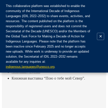
This collaborative platform was established to enable the
community of the International Decade of Indigenous
Languages (IDIL 2022–2032) to share events, activities, and
Únete a la comunidad:
resources. The content published on the platform is the
responsibility of registered users and does not commit the
Secretariat of the Decade (UNESCO) and/or the Members of
×
the Global Task Force for Making a Decade of Action for
Indigenous Languages. Please note that the platform has
ES
been inactive since February 2025 and no longer accepts
EN
new uploads. While work is underway to provide an updated
Login
solution, the Secretariat of IDIL 2022–2032 remains
FR
available for any inquiries at:
RU
Inicio
indigenous.languages@unesco.org
.
Actividad / Evento
Книжная выставка “Пою о тебе мой Север”.