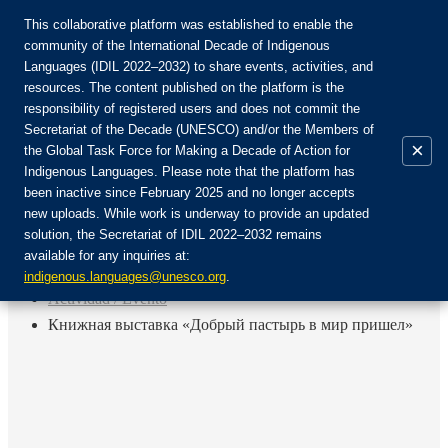
This collaborative platform was established to enable the
community of the International Decade of Indigenous
Languages (IDIL 2022–2032) to share events, activities, and
Únete a la comunidad:
resources. The content published on the platform is the
responsibility of registered users and does not commit the
Secretariat of the Decade (UNESCO) and/or the Members of
×
the Global Task Force for Making a Decade of Action for
Indigenous Languages. Please note that the platform has
ES
been inactive since February 2025 and no longer accepts
EN
new uploads. While work is underway to provide an updated
Login
solution, the Secretariat of IDIL 2022–2032 remains
FR
available for any inquiries at:
RU
Inicio
indigenous.languages@unesco.org
.
Actividad / Evento
Книжная выставка «Добрый пастырь в мир пришел»