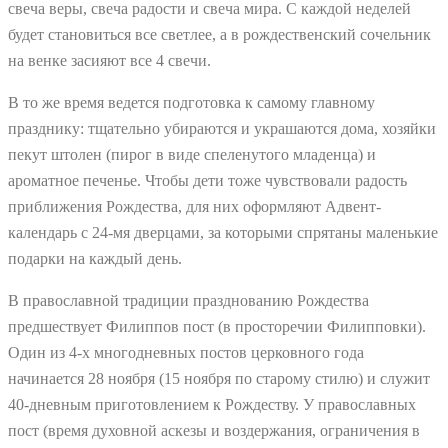
свеча веры, свеча радости и свеча мира. С каждой неделей
будет становиться все светлее, а в рождественский сочельник
на венке засияют все 4 свечи.
В то же время ведется подготовка к самому главному
празднику: тщательно убираются и украшаются дома, хозяйки
пекут штолен (пирог в виде спеленутого младенца) и
ароматное печенье. Чтобы дети тоже чувствовали радость
приближения Рождества, для них оформляют Адвент-
календарь с 24-мя дверцами, за которыми спрятаны маленькие
подарки на каждый день.
В православной традиции празднованию Рождества
предшествует Филиппов пост (в просторечии Филипповки).
Один из 4-х многодневных постов церковного года
начинается 28 ноября (15 ноября по старому стилю) и служит
40-дневным приготовлением к Рождеству. У православных
пост (время духовной аскезы и воздержания, ограничения в