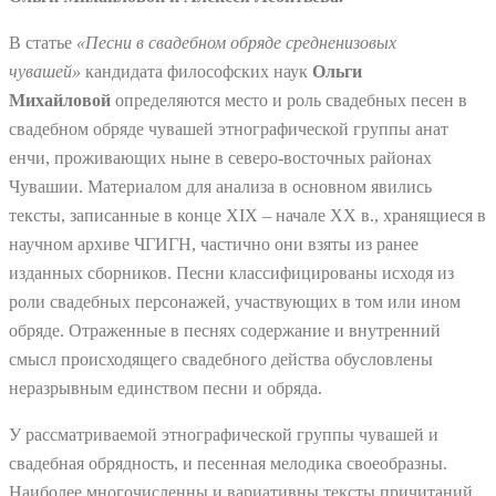
В статье
«Песни в свадебном обряде средненизовых
чувашей»
кандидата философских наук
Ольги
Михайловой
определяются место и роль свадебных песен в
свадебном обряде чувашей этнографической группы анат
енчи, проживающих ныне в северо-восточных районах
Чувашии. Материалом для анализа в основном явились
тексты, записанные в конце XIX – начале XX в., хранящиеся в
научном архиве ЧГИГН, частично они взяты из ранее
изданных сборников. Песни классифицированы исходя из
роли свадебных персонажей, участвующих в том или ином
обряде. Отраженные в песнях содержание и внутренний
смысл происходящего свадебного действа обусловлены
неразрывным единством песни и обряда.
У рассматриваемой этнографической группы чувашей и
свадебная обрядность, и песенная мелодика своеобразны.
Наиболее многочисленны и вариативны тексты причитаний