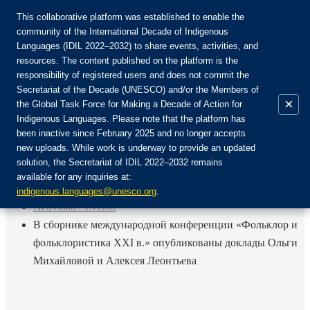
This collaborative platform was established to enable the
community of the International Decade of Indigenous
Languages (IDIL 2022–2032) to share events, activities, and
Únete a la comunidad:
resources. The content published on the platform is the
responsibility of registered users and does not commit the
Secretariat of the Decade (UNESCO) and/or the Members of
×
the Global Task Force for Making a Decade of Action for
Indigenous Languages. Please note that the platform has
ES
been inactive since February 2025 and no longer accepts
EN
new uploads. While work is underway to provide an updated
Login
solution, the Secretariat of IDIL 2022–2032 remains
FR
available for any inquiries at:
RU
Inicio
indigenous.languages@unesco.org
.
Actividad / Evento
В сборнике международной конференции «Фольклор и
фольклористика XXI в.» опубликованы доклады Ольги
Михайловой и Алексея Леонтьева