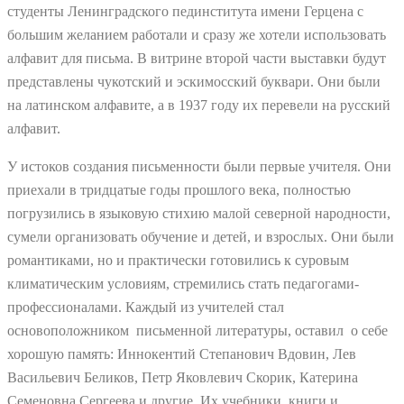
студенты Ленинградского пединститута имени Герцена с
большим желанием работали и сразу же хотели использовать
алфавит для письма. В витрине второй части выставки будут
представлены чукотский и эскимосский буквари. Они были
на латинском алфавите, а в 1937 году их перевели на русский
алфавит.
У истоков создания письменности были первые учителя. Они
приехали в тридцатые годы прошлого века, полностью
погрузились в языковую стихию малой северной народности,
сумели организовать обучение и детей, и взрослых. Они были
романтиками, но и практически готовились к суровым
климатическим условиям, стремились стать педагогами-
профессионалами. Каждый из учителей стал
основоположником письменной литературы, оставил о себе
хорошую память: Иннокентий Степанович Вдовин, Лев
Васильевич Беликов, Петр Яковлевич Скорик, Катерина
Семеновна Сергеева и другие. Их учебники, книги и