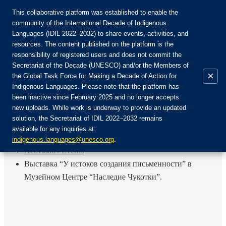
This collaborative platform was established to enable the
community of the International Decade of Indigenous
Languages (IDIL 2022–2032) to share events, activities, and
Únete a la comunidad:
resources. The content published on the platform is the
responsibility of registered users and does not commit the
Secretariat of the Decade (UNESCO) and/or the Members of
×
the Global Task Force for Making a Decade of Action for
Indigenous Languages. Please note that the platform has
ES
been inactive since February 2025 and no longer accepts
EN
new uploads. While work is underway to provide an updated
Login
solution, the Secretariat of IDIL 2022–2032 remains
FR
available for any inquiries at:
RU
Inicio
indigenous.languages@unesco.org
.
Actividad / Evento
Выставка “У истоков создания письменности” в
Музейном Центре “Наследие Чукотки”.