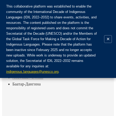
This collaborative platform was established to enable the
community of the International Decade of Indigenous
Languages (IDIL 2022–2032) to share events, activities, and
Únete a la comunidad:
resources. The content published on the platform is the
responsibility of registered users and does not commit the
Secretariat of the Decade (UNESCO) and/or the Members of
×
the Global Task Force for Making a Decade of Action for
Indigenous Languages. Please note that the platform has
ES
been inactive since February 2025 and no longer accepts
EN
new uploads. While work is underway to provide an updated
Login
solution, the Secretariat of IDIL 2022–2032 remains
FR
available for any inquiries at:
RU
Inicio
indigenous.languages@unesco.org
.
Actividad / Evento
Баатар-Дангина