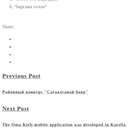
“hаргама толон”
Share:
Previous Post
Районный конкурс "Сагаалганай баяр"
Next Post
The Oma Kieli mobile application was developed in Karelia