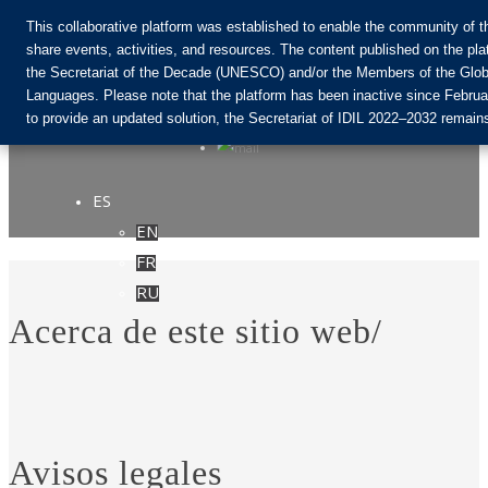
This collaborative platform was established to enable the community of 
share events, activities, and resources. The content published on the pla
the Secretariat of the Decade (UNESCO) and/or the Members of the Globa
Únete a la comunidad:
Languages. Please note that the platform has been inactive since Febru
to provide an updated solution, the Secretariat of IDIL 2022–2032 remains 
ES
EN
Login
FR
RU
Acerca de este sitio web/
Avisos legales